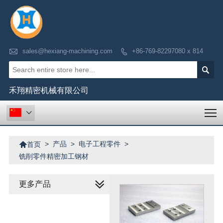

sales@hexiang-machining.com
+86-769-82297080 x 814


禾翔精密机械有限公司
T


>
产品
>
电子工程零件
>
首页
铣削零件精密加工钢材
更多产品