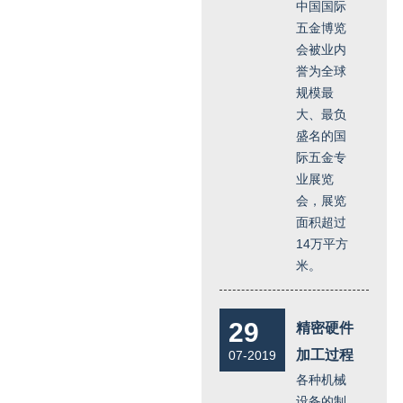
中国国际
五金博览
会被业内
誉为全球
规模最
大、最负
盛名的国
际五金专
业展览
会，展览
面积超过
14万平方
米。
29
精密硬件
加工过程
07-2019
各种机械
设备的制