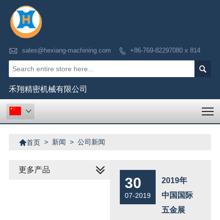

sales@hexiang-machining.com
+86-769-82297080 x 814


禾翔精密机械有限公司
T


>
新闻
>
公司新闻
首页
更多产品
30
2019年
中国国际
07-2019
五金展