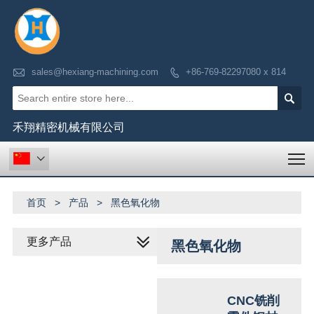

sales@hexiang-machining.com
+86-769-82297080 x 814


禾翔精密机械有限公司
T

首页
>
产品
>
黑色氧化物
更多产品
黑色氧化物
CNC铣削